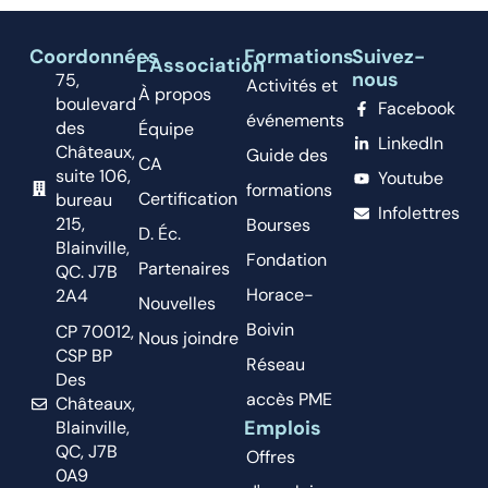
Coordonnées
Formations
Suivez-
L'Association
nous
75,
Activités et
À propos
boulevard
Facebook
événements
des
Équipe
LinkedIn
Châteaux,
Guide des
CA
suite 106,
Youtube
formations
Certification
bureau
Infolettres
215,
Bourses
D. Éc.
Blainville,
Fondation
Partenaires
QC. J7B
Horace-
2A4
Nouvelles
Boivin
CP 70012,
Nous joindre
CSP BP
Réseau
Des
accès PME
Châteaux,
Emplois
Blainville,
QC, J7B
Offres
0A9