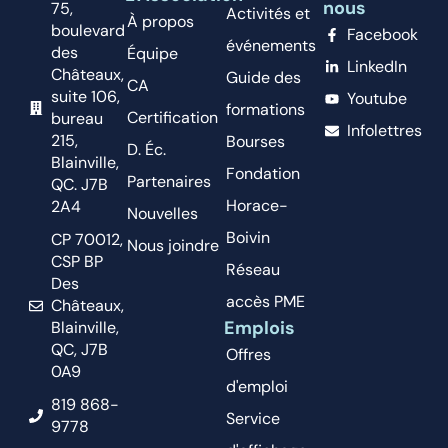
nous
75,
Activités et
À propos
boulevard
Facebook
événements
des
Équipe
LinkedIn
Châteaux,
Guide des
CA
suite 106,
Youtube
formations
Certification
bureau
Infolettres
215,
Bourses
D. Éc.
Blainville,
Fondation
Partenaires
QC. J7B
Horace-
2A4
Nouvelles
Boivin
CP 70012,
Nous joindre
CSP BP
Réseau
Des
accès PME
Châteaux,
Emplois
Blainville,
QC, J7B
Offres
0A9
d'emploi
819 868-
Service
9778