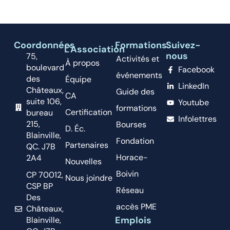
Coordonnées
Formations
Suivez-
L'Association
nous
75,
Activités et
À propos
boulevard
Facebook
événements
des
Équipe
LinkedIn
Châteaux,
Guide des
CA
suite 106,
Youtube
formations
Certification
bureau
Infolettres
215,
Bourses
D. Éc.
Blainville,
Fondation
Partenaires
QC. J7B
Horace-
2A4
Nouvelles
Boivin
CP 70012,
Nous joindre
CSP BP
Réseau
Des
accès PME
Châteaux,
Emplois
Blainville,