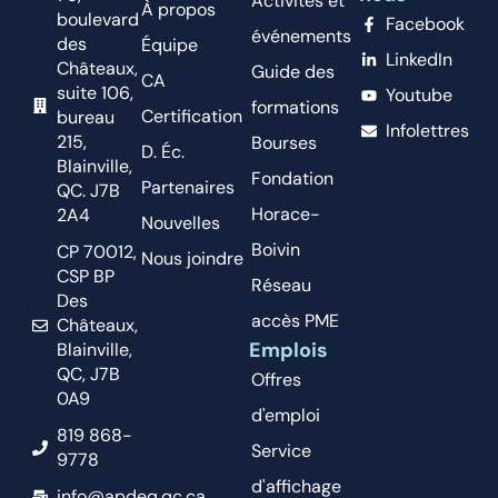
Activités et
À propos
boulevard
Facebook
événements
des
Équipe
LinkedIn
Châteaux,
Guide des
CA
suite 106,
Youtube
formations
Certification
bureau
Infolettres
215,
Bourses
D. Éc.
Blainville,
Fondation
Partenaires
QC. J7B
Horace-
2A4
Nouvelles
Boivin
CP 70012,
Nous joindre
CSP BP
Réseau
Des
accès PME
Châteaux,
Emplois
Blainville,
QC, J7B
Offres
0A9
d'emploi
819 868-
Service
9778
d'affichage
info@apdeq.qc.ca