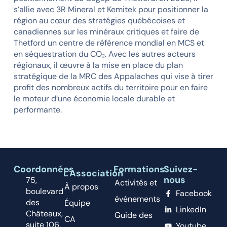
s’allie avec 3R Mineral et Kemitek pour positionner la
région au cœur des stratégies québécoises et
canadiennes sur les minéraux critiques et faire de
Thetford un centre de référence mondial en MCS et
en séquestration du CO₂. Avec les autres acteurs
régionaux, il œuvre à la mise en place du plan
stratégique de la MRC des Appalaches qui vise à tirer
profit des nombreux actifs du territoire pour en faire
le moteur d’une économie locale durable et
performante.
Coordonnées
Formations
Suivez-
L'Association
nous
75,
Activités et
À propos
boulevard
Facebook
événements
des
Équipe
LinkedIn
Châteaux,
Guide des
CA
suite 106,
Youtube