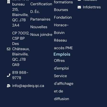
formations
Certification
bureau
Infolettres
215,
Bourses
D. Éc.
Blainville,
Fondation
Partenaires
QC. J7B
Horace-
2A4
Nouvelles
Boivin
CP 70012,
Nous joindre
CSP BP
Réseau
Des
accès PME
Châteaux,
Emplois
Blainville,
QC, J7B
Offres
0A9
d'emploi
819 868-
Service
9778
d'affichage
info@apdeq.qc.ca
et de
diffusion