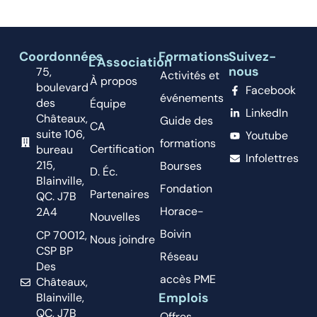
Coordonnées
Formations
Suivez-
L'Association
nous
75,
Activités et
À propos
boulevard
Facebook
événements
des
Équipe
LinkedIn
Châteaux,
Guide des
CA
suite 106,
Youtube
formations
Certification
bureau
Infolettres
215,
Bourses
D. Éc.
Blainville,
Fondation
Partenaires
QC. J7B
Horace-
2A4
Nouvelles
Boivin
CP 70012,
Nous joindre
CSP BP
Réseau
Des
accès PME
Châteaux,
Emplois
Blainville,
QC, J7B
Offres