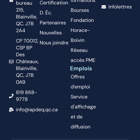
formations
Certification
bureau
Infolettres
215,
Bourses
D. Éc.
Blainville,
Fondation
Partenaires
QC. J7B
Horace-
2A4
Nouvelles
Boivin
CP 70012,
Nous joindre
CSP BP
Réseau
Des
accès PME
Châteaux,
Emplois
Blainville,
QC, J7B
Offres
0A9
d'emploi
819 868-
Service
9778
d'affichage
info@apdeq.qc.ca
et de
diffusion