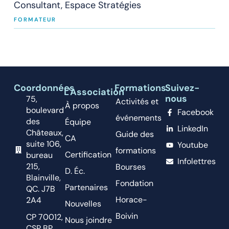
Consultant, Espace Stratégies
FORMATEUR
Coordonnées
Formations
Suivez-
L'Association
nous
75,
Activités et
À propos
boulevard
Facebook
événements
des
Équipe
LinkedIn
Châteaux,
Guide des
CA
suite 106,
Youtube
formations
Certification
bureau
Infolettres
215,
Bourses
D. Éc.
Blainville,
Fondation
Partenaires
QC. J7B
Horace-
2A4
Nouvelles
Boivin
CP 70012,
Nous joindre
CSP BP