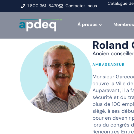
Catalogue de
1 800 361-8470
Contactez-nous
À propos
Membres
Roland
Ancien conseill
AMBASSADEUR
Monsieur Garceau 
couvre la Ville d
Auparavant, il a 
sécurité et du t
plus de 100 emplo
siégé, à ses déb
pour en devenir p
lors du congrès d
Rencontres Entre