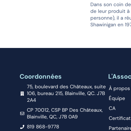
Dans son coin de 
de leur produit à
personne), il a r
Shawinigan en 19
Coordonnées
L'Assoc
75, boulevard des Châteaux, suite
À propos
106, bureau 215, Blainville, QC. J7B
Équipe
2A4
CA
CP 70012, CSP BP Des Châteaux,
Blainville, QC, J7B 0A9
Certificat
819 868-9778
Partenair