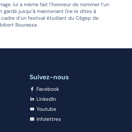
rage, lui a même fait l’honneur de nommer l’un
en gardé jusqu’à maintenant (ne le dites à
le cadre d’un festival étudiant du Cégep de
Robert Bourassa.
Suivez-nous
Facebook
LinkedIn
Youtube
Infolettres