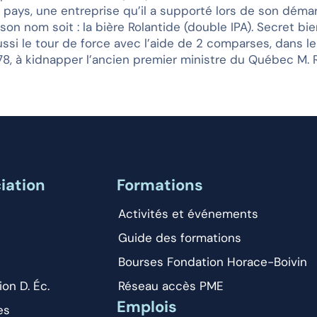
pays, une entreprise qu’il a supporté lors de son démar
 son nom soit : la bière Rolantide (double IPA). Secret bi
éussi le tour de force avec l’aide de 2 comparses, dans 
78, à kidnapper l’ancien premier ministre du Québec M. 
iation
Formations
Activités et événements
Guide des formations
Bourses Fondation Horace-Boivin
ion D. Éc.
Réseau accès PME
Emplois
es