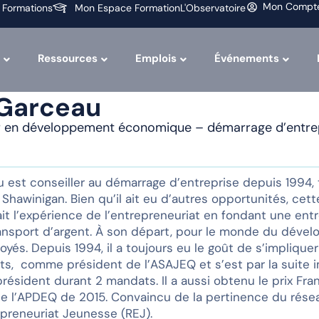
Mon Compt
 Formations
Mon Espace Formation
L'Observatoire
Ressources
Emplois
Événements
 Garceau
er en développement économique – démarrage d’entrepr
est conseiller au démarrage d’entreprise depuis 1994, to
e Shawinigan. Bien qu’il ait eu d’autres opportunités, cet
fait l’expérience de l’entrepreneuriat en fondant une en
ransport d’argent. À son départ, pour le monde du déve
yés. Depuis 1994, il a toujours eu le goût de s’impliqu
uts, comme président de l’ASAJEQ et s’est par la suite 
résident durant 2 mandats. Il a aussi obtenu le prix Fra
e l’APDEQ de 2015. Convaincu de la pertinence du réseauta
preneuriat Jeunesse (REJ).