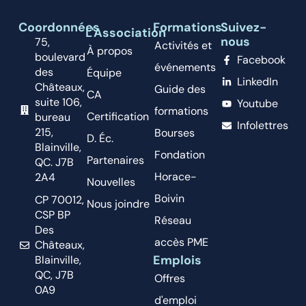
Coordonnées
Formations
Suivez-
L'Association
nous
75,
Activités et
À propos
boulevard
Facebook
événements
des
Équipe
LinkedIn
Châteaux,
Guide des
CA
suite 106,
Youtube
formations
Certification
bureau
Infolettres
215,
Bourses
D. Éc.
Blainville,
Fondation
Partenaires
QC. J7B
Horace-
2A4
Nouvelles
Boivin
CP 70012,
Nous joindre
CSP BP
Réseau
Des
accès PME
Châteaux,
Emplois
Blainville,
QC, J7B
Offres
0A9
d'emploi