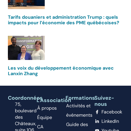
Tarifs douaniers et administration Trump : quels
impacts pour l’économie des PME québécoises?
Les voix du développement économique avec
Lanxin Zhang
Coordonnées
Formations
Suivez-
L'Association
nous
75,
Activités et
À propos
boulevard
Facebook
événements
des
Équipe
LinkedIn
Châteaux,
Guide des
CA
suite 106,
Youtube