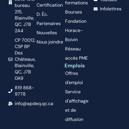
formations
Certification
bureau
Infolettres
215,
Bourses
D. Éc.
Blainville,
Fondation
Partenaires
QC. J7B
Horace-
2A4
Nouvelles
Boivin
CP 70012,
Nous joindre
CSP BP
Réseau
Des
accès PME
Châteaux,
Emplois
Blainville,
QC, J7B
Offres
0A9
d'emploi
819 868-
Service
9778
d'affichage
info@apdeq.qc.ca
et de
diffusion