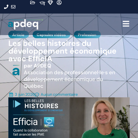
,
,
Article
Capsules vidéos
Profession
Les belles histoires du
développement économique
avec EfficIA
par APDEQ
Association des professionnel·le·s en
développement économique du
Québec
3 juin 2026
Aucun commentaire