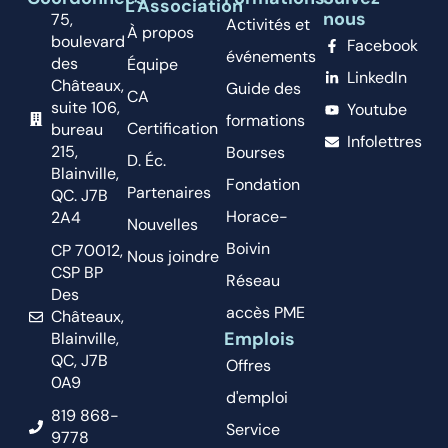
L'Association
nous
75,
Activités et
À propos
boulevard
Facebook
événements
des
Équipe
LinkedIn
Châteaux,
Guide des
CA
suite 106,
Youtube
formations
Certification
bureau
Infolettres
215,
Bourses
D. Éc.
Blainville,
Fondation
Partenaires
QC. J7B
Horace-
2A4
Nouvelles
Boivin
CP 70012,
Nous joindre
CSP BP
Réseau
Des
accès PME
Châteaux,
Emplois
Blainville,
QC, J7B
Offres
0A9
d'emploi
819 868-
Service
9778