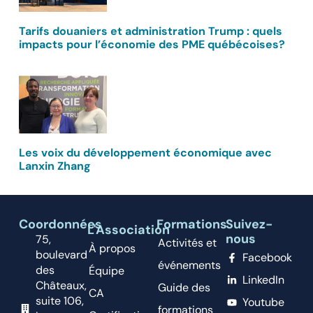
Tarifs douaniers et administration Trump : quels
impacts pour l’économie des PME québécoises?
Les voix du développement économique avec
Lanxin Zhang
Coordonnées
Formations
Suivez-
L'Association
nous
75,
Activités et
À propos
boulevard
Facebook
événements
des
Équipe
LinkedIn
Châteaux,
Guide des
CA
suite 106,
Youtube
formations