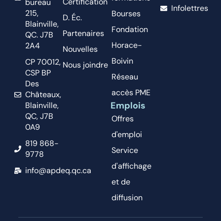
Certification
bureau
Infolettres
215,
Bourses
D. Éc.
Blainville,
Fondation
Partenaires
QC. J7B
Horace-
2A4
Nouvelles
Boivin
CP 70012,
Nous joindre
CSP BP
Réseau
Des
accès PME
Châteaux,
Emplois
Blainville,
QC, J7B
Offres
0A9
d'emploi
819 868-
Service
9778
d'affichage
info@apdeq.qc.ca
et de
diffusion