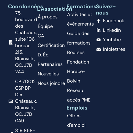
Coordonnées
Formations
Suivez-
L'Association
nous
75,
Activités et
À propos
boulevard
Facebook
événements
des
Équipe
LinkedIn
Châteaux,
Guide des
CA
suite 106,
Youtube
formations
Certification
bureau
Infolettres
215,
Bourses
D. Éc.
Blainville,
Fondation
Partenaires
QC. J7B
Horace-
2A4
Nouvelles
Boivin
CP 70012,
Nous joindre
CSP BP
Réseau
Des
accès PME
Châteaux,
Emplois
Blainville,
QC, J7B
Offres
0A9
d'emploi
819 868-