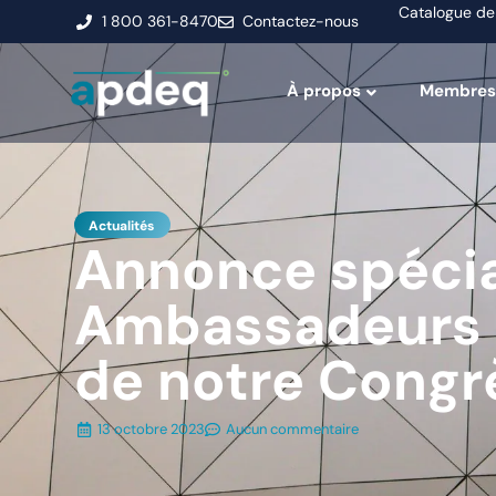
Catalogue de
1 800 361-8470
Contactez-nous
À propos
Membres
Actualités
Annonce spécia
Ambassadeurs 
de notre Congr
13 octobre 2023
Aucun commentaire