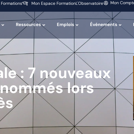
Mon Compt
 Formations
Mon Espace Formation
L'Observatoire
Ressources
Emplois
Événements
le : 7 nouveaux
nommés lors
ès