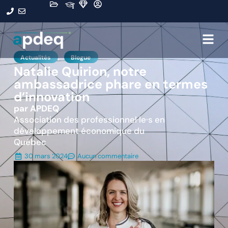
,
Actualités
Blogue
Natalie Quirion, notre
ambassadrice phare en termes
d’innovation
par APDEQ
Association des professionnel·le·s en
développement économique du
Québec
30 mars 2024
Aucun commentaire