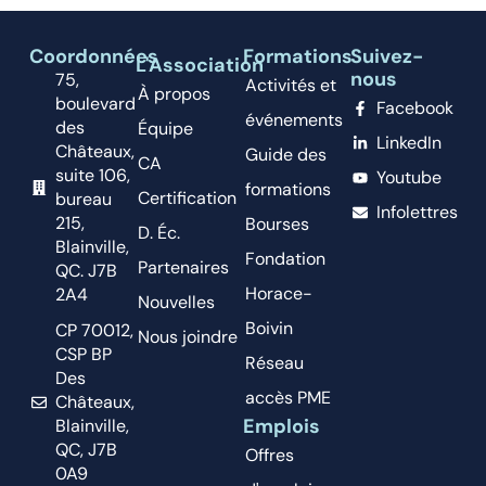
Coordonnées
Formations
Suivez-
L'Association
nous
75,
Activités et
À propos
boulevard
Facebook
événements
des
Équipe
LinkedIn
Châteaux,
Guide des
CA
suite 106,
Youtube
formations
Certification
bureau
Infolettres
215,
Bourses
D. Éc.
Blainville,
Fondation
Partenaires
QC. J7B
Horace-
2A4
Nouvelles
Boivin
CP 70012,
Nous joindre
CSP BP
Réseau
Des
accès PME
Châteaux,
Emplois
Blainville,
QC, J7B
Offres
0A9