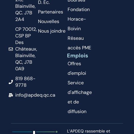
D. Éc.
Blainville,
Fondation
Partenaires
QC. J7B
Horace-
2A4
Nouvelles
Boivin
CP 70012,
Nous joindre
CSP BP
Réseau
Des
accès PME
Châteaux,
Emplois
Blainville,
QC, J7B
Offres
0A9
d'emploi
819 868-
Service
9778
d'affichage
info@apdeq.qc.ca
et de
diffusion
L’APDEQ rassemble et