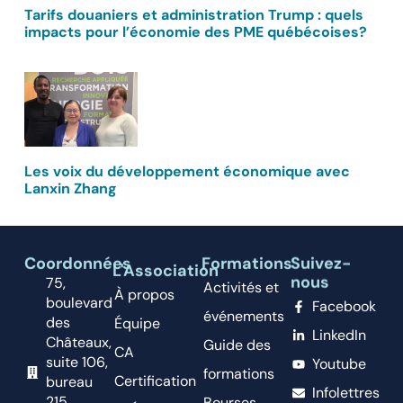
Tarifs douaniers et administration Trump : quels
impacts pour l’économie des PME québécoises?
Les voix du développement économique avec
Lanxin Zhang
Coordonnées
Formations
Suivez-
L'Association
nous
75,
Activités et
À propos
boulevard
Facebook
événements
des
Équipe
LinkedIn
Châteaux,
Guide des
CA
suite 106,
Youtube
formations
Certification
bureau
Infolettres
215,
Bourses