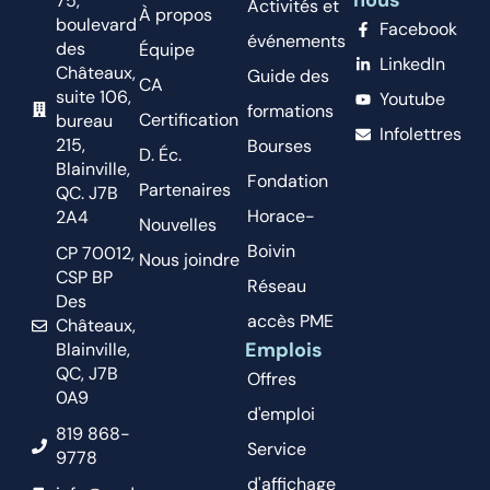
75,
Activités et
À propos
boulevard
Facebook
événements
des
Équipe
LinkedIn
Châteaux,
Guide des
CA
suite 106,
Youtube
formations
Certification
bureau
Infolettres
215,
Bourses
D. Éc.
Blainville,
Fondation
Partenaires
QC. J7B
Horace-
2A4
Nouvelles
Boivin
CP 70012,
Nous joindre
CSP BP
Réseau
Des
accès PME
Châteaux,
Emplois
Blainville,
QC, J7B
Offres
0A9
d'emploi
819 868-
Service
9778
d'affichage