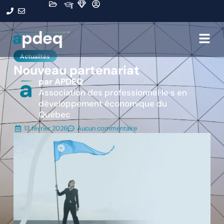
Actualités
Nouveau partenariat
par APDEQ
Association des professionnel·le·s en
développement économique du
Québec
13 février 2026
Aucun commentaire