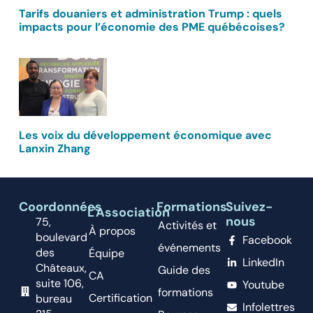
Tarifs douaniers et administration Trump : quels
impacts pour l’économie des PME québécoises?
Les voix du développement économique avec
Lanxin Zhang
Coordonnées
Formations
Suivez-
L'Association
nous
75,
Activités et
À propos
boulevard
Facebook
événements
des
Équipe
LinkedIn
Châteaux,
Guide des
CA
suite 106,
Youtube
formations
Certification
bureau
Infolettres