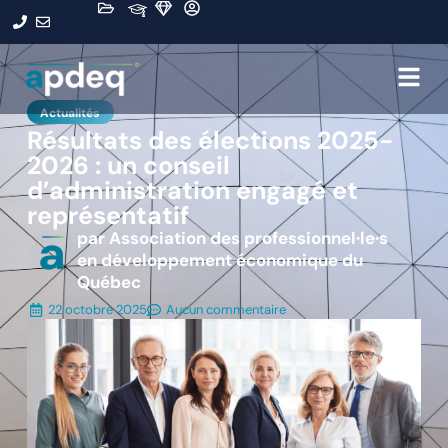
Actualités
Résultats des élections 2025-
2026 : un conseil
d’administration engagé et
représentatif
par Association des professionnel·le·s
en développement économique du
Québec
22 octobre 2025
Aucun commentaire