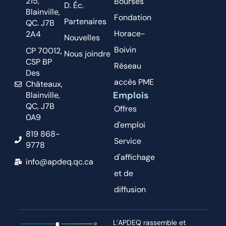
215,
Bourses
D. Éc.
Blainville,
Fondation
Partenaires
QC. J7B
Horace-
2A4
Nouvelles
Boivin
CP 70012,
Nous joindre
CSP BP
Réseau
Des
accès PME
Châteaux,
Emplois
Blainville,
QC, J7B
Offres
0A9
d'emploi
819 868-
Service
9778
d'affichage
info@apdeq.qc.ca
et de
diffusion
L’APDEQ rassemble et