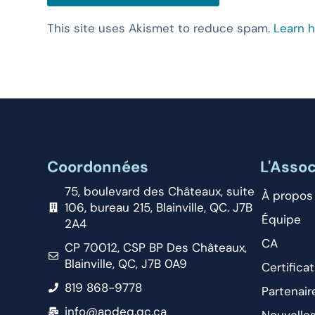
This site uses Akismet to reduce spam.
Learn 
Coordonnées
L'Assoc
75, boulevard des Châteaux, suite
À propos
106, bureau 215, Blainville, QC. J7B
Équipe
2A4
CA
CP 70012, CSP BP Des Châteaux,
Blainville, QC, J7B 0A9
Certificat
819 868-9778
Partenair
info@apdeq.qc.ca
Nouvelle