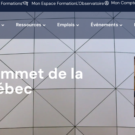
Mon Compt
 Formations
Mon Espace Formation
L'Observatoire
Ressources
Emplois
Événements
ommet de la
ébec