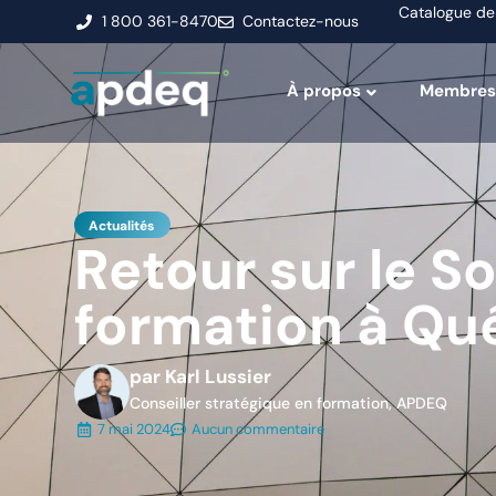
Catalogue de
1 800 361-8470
Contactez-nous
À propos
Membres
Actualités
Retour sur le S
formation à Qu
par Karl Lussier
Conseiller stratégique en formation, APDEQ
7 mai 2024
Aucun commentaire