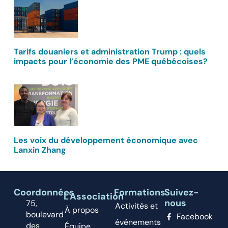
Tarifs douaniers et administration Trump : quels
impacts pour l’économie des PME québécoises?
Les voix du développement économique avec
Lanxin Zhang
Coordonnées
Formations
Suivez-
L'Association
nous
75,
Activités et
À propos
boulevard
Facebook
événements
des
Équipe