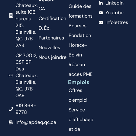
LinkedIn
Châteaux,
Guide des
CA
suite 106,
Youtube
formations
Certification
bureau
Infolettres
215,
Bourses
D. Éc.
Blainville,
Fondation
Partenaires
QC. J7B
Horace-
2A4
Nouvelles
Boivin
CP 70012,
Nous joindre
CSP BP
Réseau
Des
accès PME
Châteaux,
Emplois
Blainville,
QC, J7B
Offres
0A9
d'emploi
819 868-
Service
9778
d'affichage
info@apdeq.qc.ca
et de