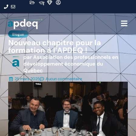
Blogue
Nouveau chapitre pour la
formation à l’APDEQ !
par Association des professionnels en
développement économique du
Québec
25 mars 2025
Aucun commentaire