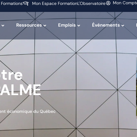
Mon Compt
 Formations
Mon Espace Formation
L'Observatoire
Ressources
Emplois
Événements
otre
 PALME
ement économique du Québec