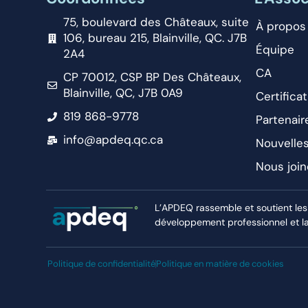
75, boulevard des Châteaux, suite
À propos
106, bureau 215, Blainville, QC. J7B
Équipe
2A4
CA
CP 70012, CSP BP Des Châteaux,
Blainville, QC, J7B 0A9
Certificat
819 868-9778
Partenair
info@apdeq.qc.ca
Nouvelle
Nous join
L’APDEQ rassemble et soutient les
développement professionnel et la r
Politique de confidentialité
Politique en matière de cookies