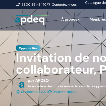
Catalogue de
1 800 361-8470
Contactez-nous
À propos
Membres
Opportunités
Invitation de n
collaborateur,
par APDEQ
Association des professionnel·le·s en développ
10 septembre 2024
Un commentaire