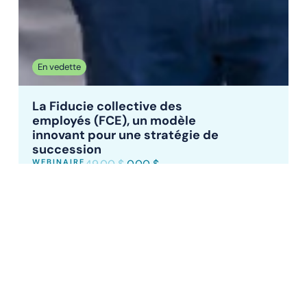
En vedette
La Fiducie collective des
employés (FCE), un modèle
innovant pour une stratégie de
succession
WEBINAIRE
49.00
$
0.00
$
Coordonnées
Formations
Suivez-
L'Association
nous
75,
Activités et
À propos
boulevard
Facebook
événements
des
Équipe