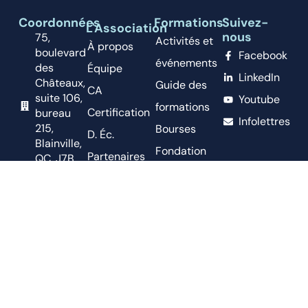
Coordonnées
Formations
Suivez-
L'Association
nous
75,
Activités et
À propos
boulevard
Facebook
événements
des
Équipe
LinkedIn
Châteaux,
Guide des
CA
suite 106,
Youtube
formations
Certification
bureau
Infolettres
215,
Bourses
D. Éc.
Blainville,
Fondation
Partenaires
QC. J7B
Horace-
2A4
Nouvelles
Boivin
CP 70012,
Nous joindre
CSP BP
Réseau
Des
accès PME
Châteaux,
Emplois
Blainville,
QC, J7B
Offres
0A9
d'emploi